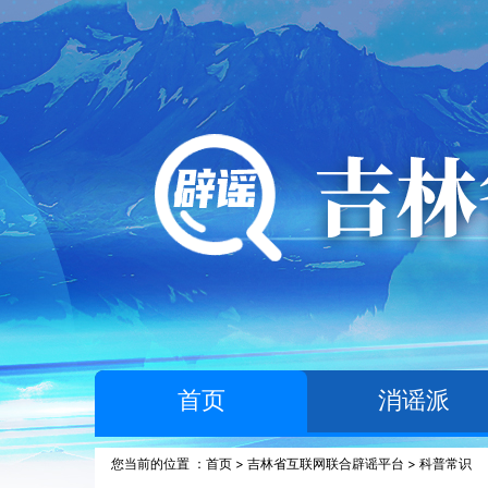
首页
消谣派
您当前的位置 ：
首页
>
吉林省互联网联合辟谣平台
>
科普常识