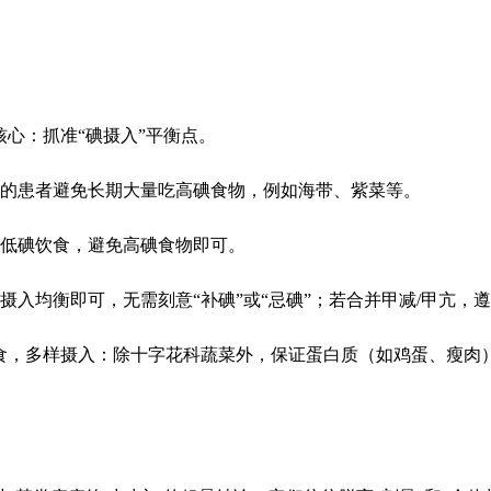
心：抓准“碘摄入”平衡点。
的患者避免长期大量吃高碘食物，例如海带、紫菜等。
低碘饮食，避免高碘食物即可。
入均衡即可，无需刻意“补碘”或“忌碘”；若合并甲减/甲亢，
，多样摄入：除十字花科蔬菜外，保证蛋白质（如鸡蛋、瘦肉）