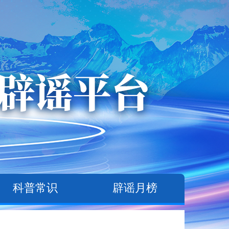
科普常识
辟谣月榜