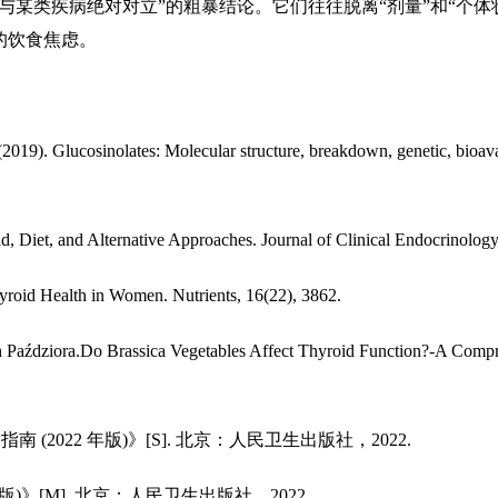
某类疾病绝对对立”的粗暴结论。它们往往脱离“剂量”和“个体
的饮食焦虑。
9). Glucosinolates: Molecular structure, breakdown, genetic, bioavaila
 Diet, and Alternative Approaches. Journal of Clinical Endocrinolog
roid Health in Women. Nutrients, 16(22), 3862.
ździora.Do Brassica Vegetables Affect Thyroid Function?-A Compreh
2022 年版)》[S]. 北京：人民卫生出版社，2022.
)》[M]. 北京：人民卫生出版社，2022.