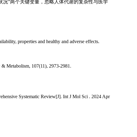
状况”两个关键变量，忽略人体代谢的复杂性与医学
bility, properties and healthy and adverse effects.
y & Metabolism, 107(11), 2973-2981.
ensive Systematic Review[J]. Int J Mol Sci . 2024 Apr