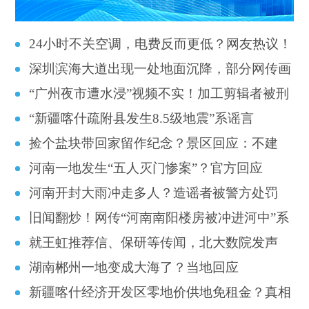
24小时不关空调，电费反而更低？网友热议！
深圳滨海大道出现一处地面沉降，部分网传画
“广州夜市遭水浸”视频不实！加工剪辑者被刑
面为虚假信息
“新疆喀什疏附县发生8.5级地震”系谣言
拘，账号封禁
捡个盐块带回家留作纪念？景区回应：不建
河南一地发生“五人灭门惨案”？官方回应
议！可能含毒素
河南开封大雨冲走多人？造谣者被警方处罚
旧闻翻炒！网传“河南南阳楼房被冲进河中”系
就王虹推荐信、保研等传闻，北大数院发声
谣言
湖南郴州一地变成大海了？当地回应
新疆喀什经济开发区零地价供地免租金？真相