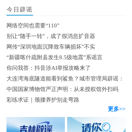
今日辟谣
网络空间也需要“110”
别让“随手一转”，成了假消息扩音器
网传“深圳地面沉降致车辆损坏”不实
“新疆喀什疏附县发生8.5级地震”系谣言
你问我答：抖音涉AI举报攻略来了
大连湾海底隧道能看到鲨鱼？城市管理局辟谣：
中国国家博物馆严正声明：从未授权馆外扫码
假的！
彩练求证｜颈腰养护别走弯路
更多>>