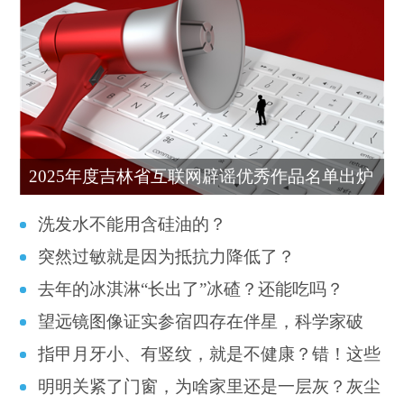
2025年度吉林省互联网辟谣优秀作品名单出炉
洗发水不能用含硅油的？
突然过敏就是因为抵抗力降低了？
去年的冰淇淋“长出了”冰碴？还能吃吗？
望远镜图像证实参宿四存在伴星，科学家破
指甲月牙小、有竖纹，就是不健康？错！这些
解“肩章星”世纪之谜
明明关紧了门窗，为啥家里还是一层灰？灰尘
真相一定要知道