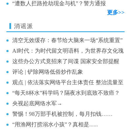
“遭数人拦路抢劫现金与机”？警方通报
来了
更多>>
消谣派
清空无效缓存：春节给大脑来一场“系统重置”
AI时代：为时代留文明语料，为世界存文化瑰
这些办公方式竟招来了间谍 国家安全部提醒
宝
评论 | 铲除网络低俗炒作乱象
观点 | 依法落实网络平台主体责任 整治流量至
“每天8杯水”科学吗？隔夜水到底致不致癌？
上和“饭圈”乱象
央视起底网络水军→
警惕！98万部手机被控制，每月扣钱……
“用渔网打捞溺水小孩”？真相是......