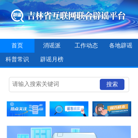
首页
消谣派
工作动态
各地辟谣
科普常识
辟谣月榜
搜索