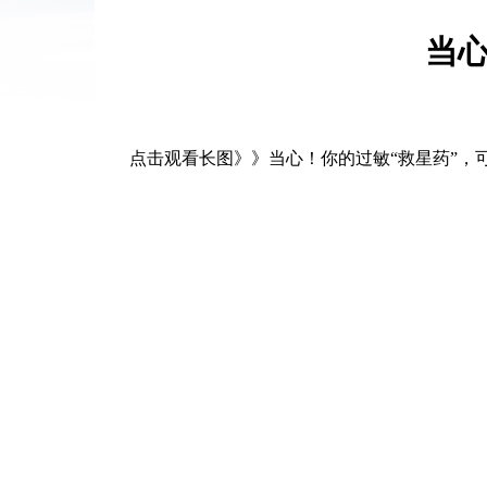
当心
点击观看长图》》
当心！你的过敏“救星药”，可