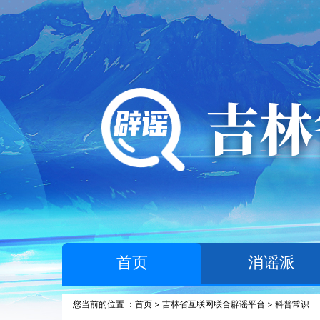
首页
消谣派
您当前的位置 ：
首页
>
吉林省互联网联合辟谣平台
>
科普常识