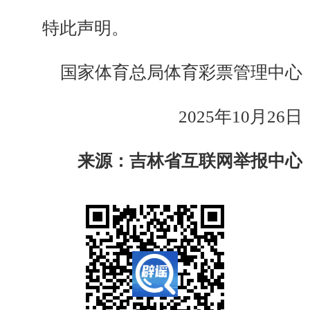
特此声明。
国家体育总局体育彩票管理中心
2025年10月26日
来源：吉林省互联网举报中心