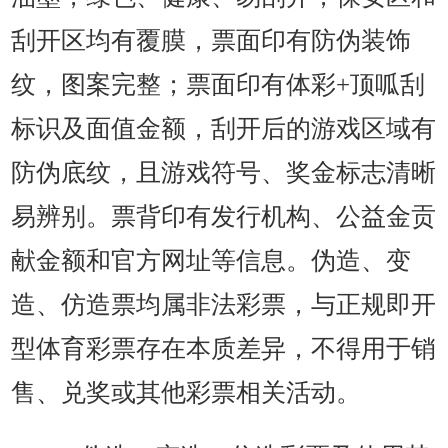
刮开区均有覆膜，票面印有防伪装饰
纹，图案完整；票面印有体彩+顶呱刮
标识及面值金额，刮开后的游戏区域有
防伪底纹，且游戏符号、奖金标志清晰
易辨别。票背印有发行机构、公益金贡
献金额和官方网址等信息。伪造、变
造、仿造票均属非法彩票，与正规即开
型体育彩票存在本质差异，不得用于销
售、兑奖或其他彩票相关活动。