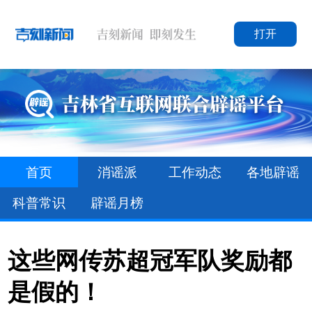
打开
首页
消谣派
工作动态
各地辟谣
科普常识
辟谣月榜
这些网传苏超冠军队奖励都
是假的！