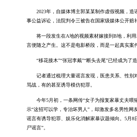
2023年，自媒体博主郭某某制作虚假视频，造谣“
事公益诉讼，法院判令三被告在国家级媒体公开赔
将一段发生在A地的视频素材嫁接到B地，利用AI
言便随之产生。这不是电影桥段，而是一起真实案件
“移花接木”“张冠李戴”“断头去尾”已经成为了
记者通过梳理大量谣言发现，医患关系、性别对
骂战，有的甚至诱导模仿犯罪。
今年5月初，一条网传“女子为报复家暴丈夫喂猪
示“这招可以学，专治坏男人”，却激发多名男性网
谣言有诱导犯罪、娱乐化消解家暴议题倾向。5月8
尸谣言”。