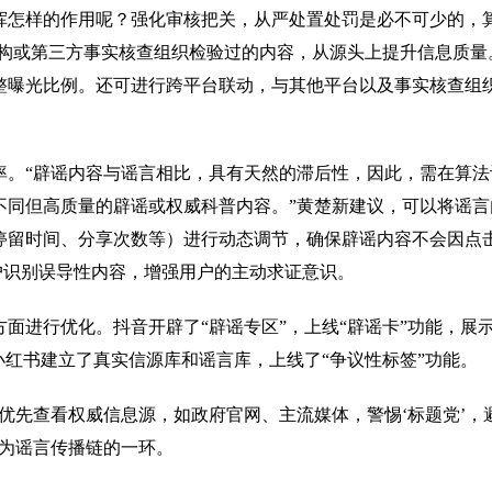
样的作用呢？强化审核把关，从严处置处罚是必不可少的，算法
构或第三方事实核查组织检验过的内容，从源头上提升信息质量。
整曝光比例。还可进行跨平台联动，与其他平台以及事实核查组织
“辟谣内容与谣言相比，具有天然的滞后性，因此，需在算法
不同但高质量的辟谣或权威科普内容。”黄楚新建议，可以将谣
停留时间、分享次数等）进行动态调节，确保辟谣内容不会因点击
用户识别误导性内容，增强用户的主动求证意识。
进行优化。抖音开辟了“辟谣专区”，上线“辟谣卡”功能，展
小红书建立了真实信源库和谣言库，上线了“争议性标签”功能。
先查看权威信息源，如政府官网、主流媒体，警惕‘标题党’，
成为谣言传播链的一环。