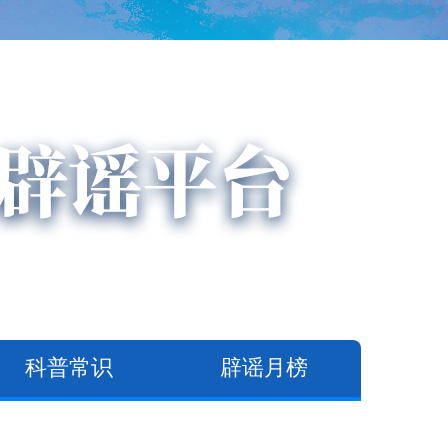
科普常识
辟谣月榜