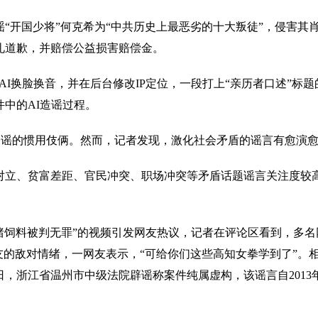
开国少将”何克希为“中共历史上最恶劣的十大叛徒”，侵害其肖像
礼道歉，并赔偿公益损害赔偿金。
换脸换音，并在后台修改IP定位，一段打上“亲历者口述”标
中的AI造谣过程。
造谣的惯用伎俩。然而，记者发现，激化社会矛盾的谣言有愈演
立、贫富差距、官民冲突、职场冲突等矛盾话题谣言关注度较高
饲料被判无罪”的视频引发网友热议，记者在评论区看到，多名网
友的敌对情绪，一网友表示，“可给你们这些高知女拳学到了”。
日，浙江省温州市中级法院辟谣称案件纯属虚构，该谣言自2013