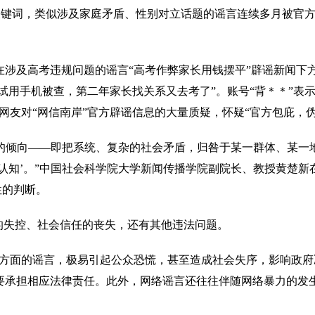
关键词，类似涉及家庭矛盾、性别对立话题的谣言连续多月被官方
及高考违规问题的谣言“高考作弊家长用钱摆平”辟谣新闻下方
考试用手机被查，第二年家长找关系又去考了”。账号“背＊＊”表
网友对“网信南岸”官方辟谣信息的大量质疑，怀疑“官方包庇，伪
的倾向——即把系统、复杂的社会矛盾，归咎于某一群体、某一
认知’。”中国社会科学院大学新闻传播学院副院长、教授黄楚
性的判断。
失控、社会信任的丧失，还有其他违法问题。
面的谣言，极易引起公众恐慌，甚至造成社会失序，影响政府
要承担相应法律责任。此外，网络谣言还往往伴随网络暴力的发