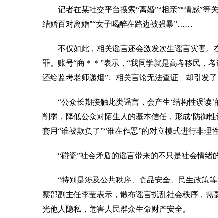
记者在某社交平台搜索“离婚”“相亲”“情感”等
结婚百对离婚”“女子喝醉在路边被强暴”……
不仅如此，相关谣言还会激发次生谣言灾害。在涉
罪。账号“商＊＊”表示，“我同学就是高考移民，
还给监考老师递烟”。相关言论无法查证，却引发了
“公众长期接触此类谣言，会产生‘结构性误读’
削弱，降低公众对陌生人的基本信任，形成‘防御性
套用“谁被欺负了”“谁在作恶”的对立模式进行非理
“碰瓷”社会矛盾的谣言带来的不只是社会情绪的
“特别是涉及公共秩序、食品安全、民生政策等方
察部副主任李莹表示，散布谣言扰乱社会秩序，需
光他人隐私，危害人民群众生命财产安全。