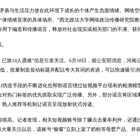
盾与生活压力使在此环境下成长的个体产生负面情绪。网络空
个体情绪宣泄的具体场所。”西北政法大学网络政治传播研究院
作用下编造和传播谣言，释放对社会现实或相关部门的不满、获
系。
，已致14人遇难”信息引发关注。6月18日，据公安部消息，河
本极低，批量制造耸动标题并配以夸大其词的表述，可以快速吸引浏
伪造手段的不断进化也帮助谣言绕过短视频平台现有的检测模型
台对热门标签的优先抓取实现广泛传播。另外，部分谣言将区域
、熟人推荐等机制让谣言呈现放射状式传递。
高。记者发现，相关短视频账号除了赚点击量牟利外，还通过制
取大量关注以后，该账号“橱窗”立刻上架了奶粉等母婴产品、并